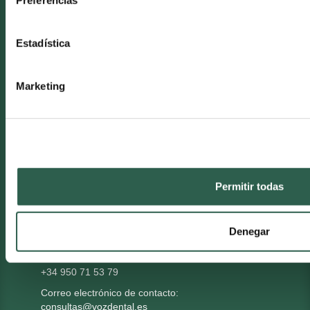
CONDICIONES LEGALES
Estadística
Pedidos y envíos
Devoluciones
Marketing
Condiciones y privacidad
MÉTODO DE PAGO
Permitir todas
Condiciones de pago
ATENCIÓN AL CLIENTE
Denegar
Teléfono de atención al cliente:
+34 950 71 53 79
Correo electrónico de contacto:
consultas@vozdental.es