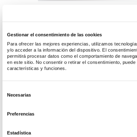
Gestionar el consentimiento de las cookies
Para ofrecer las mejores experiencias, utilizamos tecnolog
NOVEDADES
y/o acceder a la información del dispositivo. El consentimie
permitirá procesar datos como el comportamiento de navegaci
en este sitio. No consentir o retirar el consentimiento, pued
características y funciones.
Consent
EXPODENTAL 2026: EL IMPULSO DEFINITIVO HACIA LA ODONTOLOGÍA
Necesarias
Selection
DIGITAL
VER MAS
Preferencias
Estadística