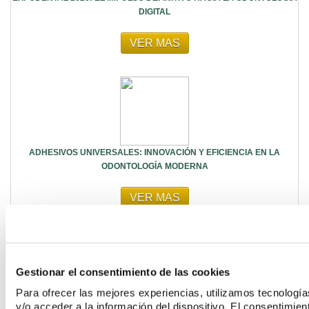
DIGITAL
VER MAS
ADHESIVOS UNIVERSALES: INNOVACIÓN Y EFICIENCIA EN LA
ODONTOLOGÍA MODERNA
VER MAS
Gestionar el consentimiento de las cookies
Para ofrecer las mejores experiencias, utilizamos tecnolog
y/o acceder a la información del dispositivo. El consentimie
CÓMO MANTENER Y LIMPIAR CORRECTAMENTE EL INSTRUMENTAL