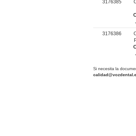
3176385
C
3176386
C
Si necesita la documen
calidad@vozdental.