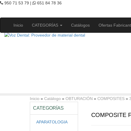
950 71 53 79 |
651 84 78 36
Inicio
CATEGORÍAS
Catálogos
Ofertas Fabrican
Inicio
»
Catálogo
»
OBTURACIÓN
»
COMPOSITES
»
CATEGORÍAS
COMPOSITE F
APARATOLOGIA