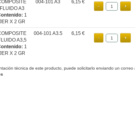
COMPOSITE
004-101 A3
6,15 €
FLUIDO A3
ontenido:
1
JER X 2 GR
COMPOSITE
004-101 A3.5
6,15 €
FLUIDO A3,5
ontenido:
1
JER X 2 GR
tación técnica de este producto, puede solicitarlo enviando un correo 
es