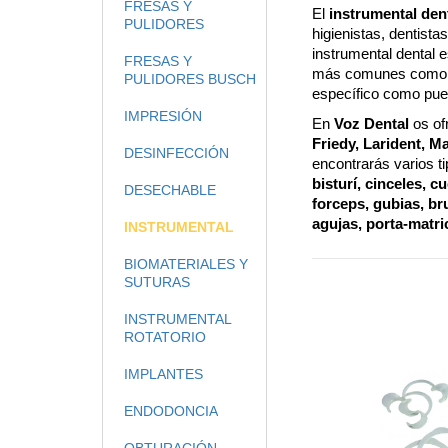
FRESAS Y
El
instrumental den
PULIDORES
higienistas, dentista
instrumental dental e
FRESAS Y
más comunes como 
PULIDORES BUSCH
específico como pue
IMPRESIÓN
En
Voz Dental
os of
Friedy, Larident, Ma
DESINFECCIÓN
encontrarás varios 
bisturí, cinceles, 
DESECHABLE
forceps, gubias, br
agujas, porta-matri
INSTRUMENTAL
BIOMATERIALES Y
SUTURAS
INSTRUMENTAL
ROTATORIO
IMPLANTES
ENDODONCIA