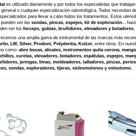
tal
es utilizado diariamente y por todos los especialistas que trabajan
s general o cualquier especialización odontológica. Todos necesitan d
specializados para llevar a cabo todos los tratamientos. Estos utensi
pueden ser las
sondas, pinzas, espejos, kit de exploración
... has
den ser los
forceps, gubias, bruñidores, elevadores y botadores.
recemos una amplia gama de instrumental de las marcas más reco
rtin, LM, Silver, Prodont, Polydentia, Kulzer
, entre otros. En nues
tipo como:
abre bocas, alicates, instrumentos quita corona, mango
cuchillos, curetas, elevadores, botadores, espátulas, espejos, man
uñidores, jeringas, limas, moldeadores, talladores, pinzas, perio
ces, sondas, exploradores, tijeras, siclesmotonos y osteotomo.