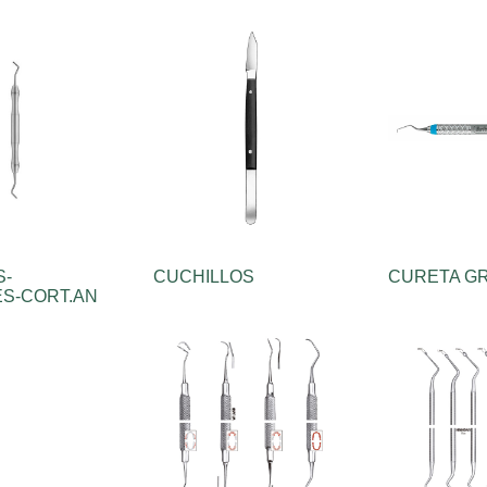
S-
CUCHILLOS
CURETA G
S-CORT.AN