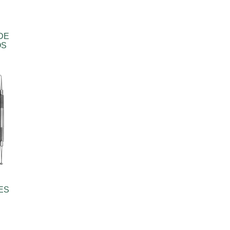
 DE
OS
ES