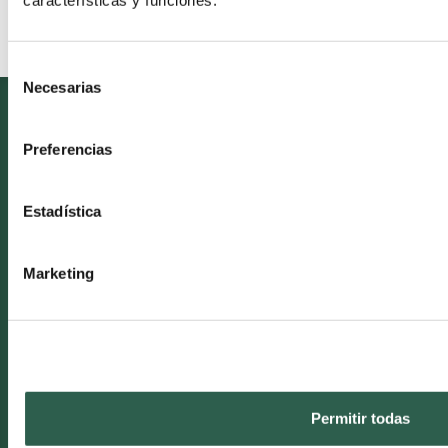
Consent
Necesarias
Selection
VOZDENTAL
Preferencias
Quiénes somos
Estadística
Mapa del sitio
Blog
Marketing
Contacto
CONDICIONES LEGALES
Pedidos y envíos
Devoluciones
Permitir todas
Condiciones y privacidad