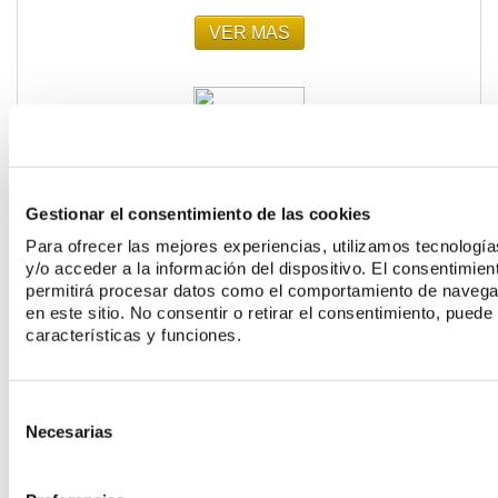
VER MAS
ADHESIVOS UNIVERSALES: INNOVACIÓN Y EFICIENCIA EN LA
Gestionar el consentimiento de las cookies
ODONTOLOGÍA MODERNA
Para ofrecer las mejores experiencias, utilizamos tecnolog
y/o acceder a la información del dispositivo. El consentimie
VER MAS
permitirá procesar datos como el comportamiento de navegaci
en este sitio. No consentir o retirar el consentimiento, pued
características y funciones.
Consent
Necesarias
Selection
CÓMO MANTENER Y LIMPIAR CORRECTAMENTE EL INSTRUMENTAL
ROTATORIO DENTAL